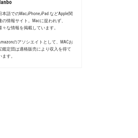
danbo
日本語でのMac,iPhone,iPad などApple関
連の情報サイト。Macに捉われず、
様々な情報を掲載しています。
Amazonのアソシエイトとして、MACお
宝鑑定団は適格販売により収入を得て
います。