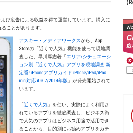
（Re
および広告による収益を得て運営しています。購入に
れることがあります。
アスキー・メディアワークス
から、App
Storeの「近くで人気」機能を使って現地調
査した、早川厚志著「
エリア/シチュエーシ
ョン別「近くで人気」アプリを現地調査 新
定番! iPhoneアプリガイド iPhone/iPad/iPad
mini対応 iOS 7/2014年版
」が発売開始されて
います。
「
近くで人気
」を使い、実際によく利用さ
れているアプリを徹底調査し、ビジネス街
で人気のアプリはビジネス用途で活用でき
ることから、目的別にお勧めアプリをカテ