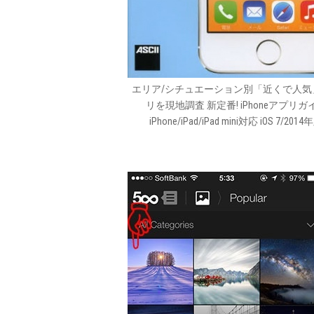
エリア/シチュエーション別「近くで人気
リを現地調査 新定番! iPhoneアプリガ
iPhone/iPad/iPad mini対応 iOS 7/2014