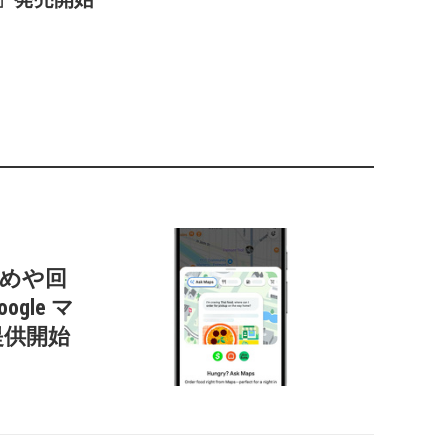
すすめや回
gle マ
提供開始