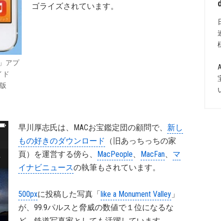
ゴライズされています。
」アプ
イド
年版
早川厚志氏は、MACお宝鑑定団の顧問で、
新し
もの好きのダウンロード
（旧あっちっちの家
頁）を運営する傍ら、
MacPeople
、
MacFan
、
マ
イナビニュース
の執筆もされています。
500px
に投稿した写真「
like a Monument Valley
」
が、99.9パルスと脅威の数値で１位になるな
ど、鉄道写真家としても活躍しています。