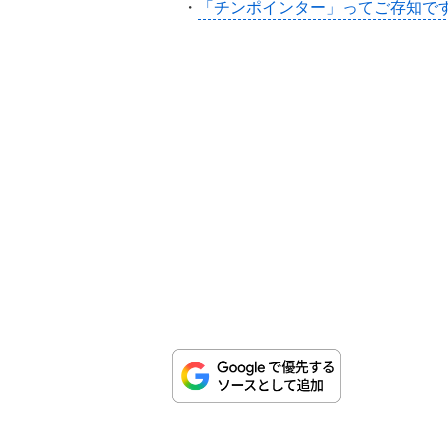
・
「チンポインター」ってご存知で