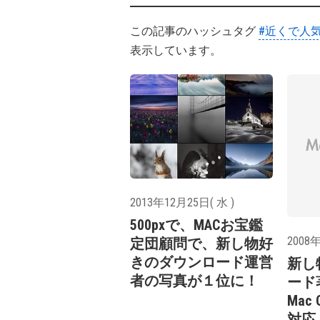
この記事のハッシュタグ
#近くで人
表示しています。
2013年12月25日( 水 )
500pxで、MACお宝鑑
2008年
定団顧問で、新し物好
きのダウンロード運営
新し
者の写真が１位に！
ード
Mac O
対応