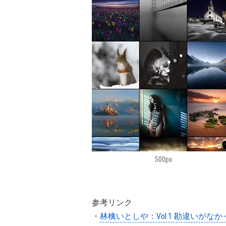
500px
参考リンク
・
林檎いとしや：Vol.1 勘違いがな