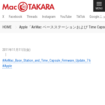
MENU
X
Facebook
Threads
Instagram
YouTube
TikTok
Google
HOME
Apple「AirMac ベースステーションおよび Time 
2011年11月11日(金)
#AirMac_Base_Station_and_Time_Capsule_Firmware_Update_7.6
#Apple