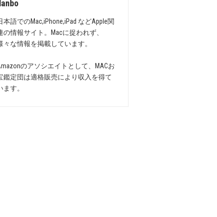
danbo
日本語でのMac,iPhone,iPad などApple関
連の情報サイト。Macに捉われず、
様々な情報を掲載しています。
Amazonのアソシエイトとして、MACお
宝鑑定団は適格販売により収入を得て
います。