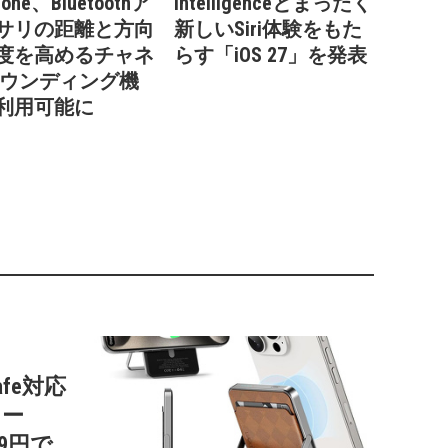
one、Bluetoothア
Intelligenceとまったく
サリの距離と方向
新しいSiri体験をもた
度を高めるチャネ
らす「iOS 27」を発表
サウンディング機
利用可能に
afe対応
リー
99円で