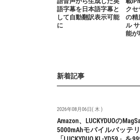
語音声から生成した英
載iPh
語字幕を日本語字幕と
クセ
して自動翻訳表示可能
の精
に
ル 
能が
新着記事
2026年08月06日( 木 )
Amazon、LUCKYDUOのMagS
5000mAhモバイルバッテ
「LUCKYDUO KL-YD59」を9