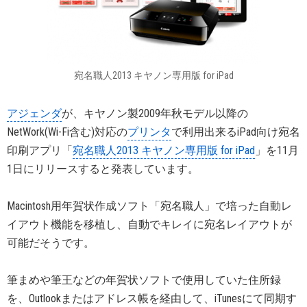
宛名職人2013 キヤノン専用版 for iPad
アジェンダ
が、キヤノン製2009年秋モデル以降の
NetWork(Wi-Fi含む)対応の
プリンタ
で利用出来るiPad向け宛名
印刷アプリ「
宛名職人2013 キヤノン専用版 for iPad
」を11月
1日にリリースすると発表しています。
Macintosh用年賀状作成ソフト「宛名職人」で培った自動レ
イアウト機能を移植し、自動でキレイに宛名レイアウトが
可能だそうです。
筆まめや筆王などの年賀状ソフトで使用していた住所録
を、Outlookまたはアドレス帳を経由して、iTunesにて同期す