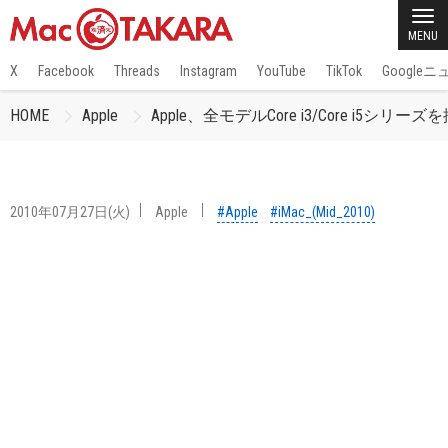
MENU
X
Facebook
Threads
Instagram
YouTube
TikTok
Google
HOME
Apple
Apple、全モデルCore i3/Core i5シリーズ
2010年07月27日(火)
Apple
#Apple
#iMac_(Mid_2010)