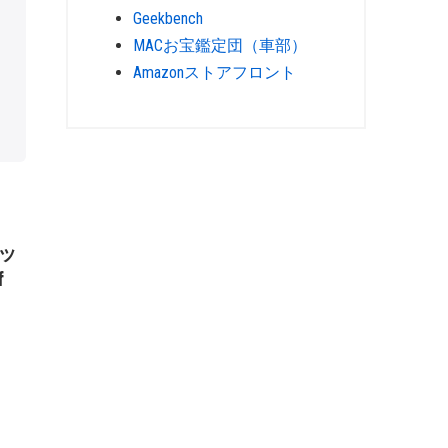
Geekbench
MACお宝鑑定団（車部）
Amazonストアフロント
メッ
f
」