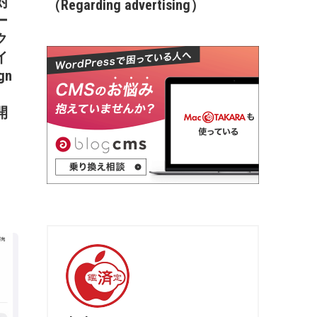
7対
（Regarding advertising）
ー
ク
イ
gn
開