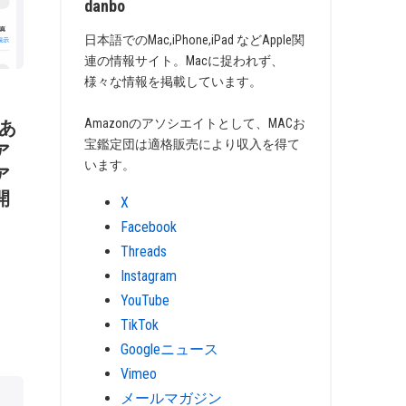
danbo
日本語でのMac,iPhone,iPad などApple関
連の情報サイト。Macに捉われず、
様々な情報を掲載しています。
Amazonのアソシエイトとして、MACお
にあ
宝鑑定団は適格販売により収入を得て
ア
います。
ア
開
X
Facebook
Threads
Instagram
YouTube
TikTok
Googleニュース
Vimeo
メールマガジン