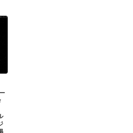
ペー
r
ル
ジ
掲