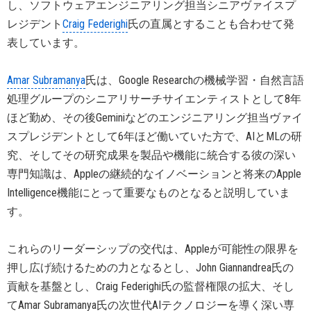
し、ソフトウェアエンジニアリング担当シニアヴァイスプ
レジデント
Craig Federighi
氏の直属とすることも合わせて発
表しています。
Amar Subramanya
氏は、Google Researchの機械学習・自然言語
処理グループのシニアリサーチサイエンティストとして8年
ほど勤め、その後Geminiなどのエンジニアリング担当ヴァイ
スプレジデントとして6年ほど働いていた方で、AIとMLの研
究、そしてその研究成果を製品や機能に統合する彼の深い
専門知識は、Appleの継続的なイノベーションと将来のApple
Intelligence機能にとって重要なものとなると説明していま
す。
これらのリーダーシップの交代は、Appleが可能性の限界を
押し広げ続けるための力となるとし、John Giannandrea氏の
貢献を基盤とし、Craig Federighi氏の監督権限の拡大、そし
てAmar Subramanya氏の次世代AIテクノロジーを導く深い専