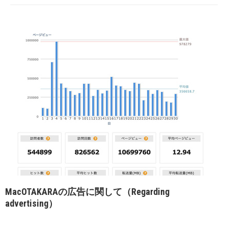
MacOTAKARAの広告に関して（Regarding
advertising）