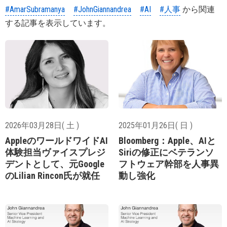
#AmarSubramanya
#JohnGiannandrea
#AI
#人事
から関連
する記事を表示しています。
2026年03月28日( 土 )
2025年01月26日( 日 )
AppleのワールドワイドAI
Bloomberg：Apple、AIと
体験担当ヴァイスプレジ
Siriの修正にベテランソ
デントとして、元Google
フトウェア幹部を人事異
のLilian Rincon氏が就任
動し強化