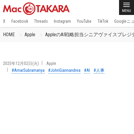
MENU
X
Facebook
Threads
Instagram
YouTube
TikTok
Google
HOME
Apple
AppleのAI戦略担当シニアヴァイスプレジデントJo
2025年12月02日(火)
Apple
#AmarSubramanya
#JohnGiannandrea
#AI
#人事