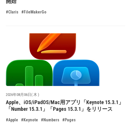
開始
#Claris
#FileMakerGo
2026年08月06日( 木 )
Apple、iOS/iPadOS/Mac用アプリ「Keynote 15.3.1」
「Number 15.3.1」「Pages 15.3.1」をリリース
#Apple
#Keynote
#Numbers
#Pages