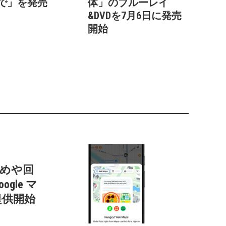
で」を発売
体」のブルーレイ
&DVDを7月6日に発売
開始
すすめや回
gle マ
提供開始