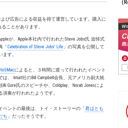
（Re
および広告による収益を得て運営しています。購入に
れることがあります。
Appleが、Apple本社内で行われたSteve Jobs氏 追悼式
典「
Celebration of Steve Jobs' Life
」の写真を公開して
います。
9to5Mac
によると、３時間に渡って行われたイベント
では、 Intuit社のBill Campbell会長、元アメリカ副大統
領Al Gore氏のスピーチや、Coldplay、Norah Jonesによ
る演奏が行われたようです。
イベントの最後は、トイ・ストーリーの「
君はとも
だち
」だったそうです。