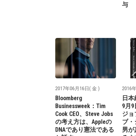
与
2017年06月16日( 金 )
2016年
Bloomberg
日本
Businessweek：Tim
9月
Cook CEO、Steve Jobs
ジョ
の考え方は、Appleの
ブ・
DNAであり憲法である
男が