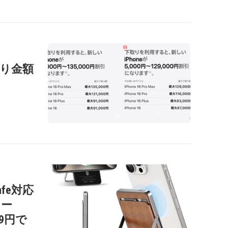
の下取り金額
afe対応
リー
99円で