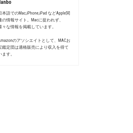
danbo
日本語でのMac,iPhone,iPad などApple関
連の情報サイト。Macに捉われず、
様々な情報を掲載しています。
Amazonのアソシエイトとして、MACお
宝鑑定団は適格販売により収入を得て
います。