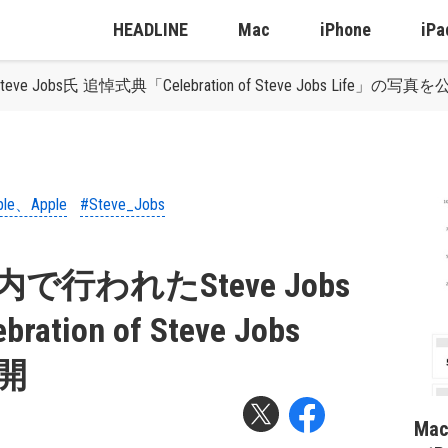
HEADLINE
Mac
iPhone
iPa
e Jobs氏 追悼式典「Celebration of Steve Jobs Life」の写真
ple、Apple
#Steve_Jobs
社内で行われたSteve Jobs
ion of Steve Jobs
公開
Ma