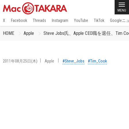
MENU
X
Facebook
Threads
Instagram
YouTube
TikTok
Google
HOME
Apple
Steve Jobs氏、Apple CEO職を退任、Tim 
2011年08月25日(木)
Apple
#Steve_Jobs
#Tim_Cook