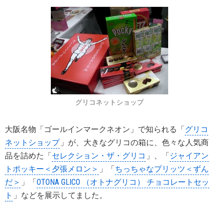
グリコネットショップ
大阪名物「ゴールインマークネオン」で知られる「
グリコ
ネットショップ
」が、大きなグリコの箱に、色々な人気商
品を詰めた「
セレクション・ザ・グリコ
」、「
ジャイアン
トポッキー＜夕張メロン＞
」「
ちっちゃなプリッツ＜ずん
だ＞
」「
OTONA GLICO （オトナグリコ） チョコレートセッ
ト
」などを展示してました。