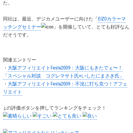
た。
同社は、最近、デジカメユーザーに向けた「
EIZOカラーマ
ッチングセミナー
」を開催していて、とても好評なん
だそうです。
関連エントリー
・
大阪アフィリエイトFesta2009：大阪にもきたでぇ〜！
「スペシャル対談 コグレマサト氏×いしたにまさき氏」
・
大阪アフィリエイトFesta2009：不況に打ち克つ！アフェ
リエイト
↓の評価ボタンを押してランキングをチェック！