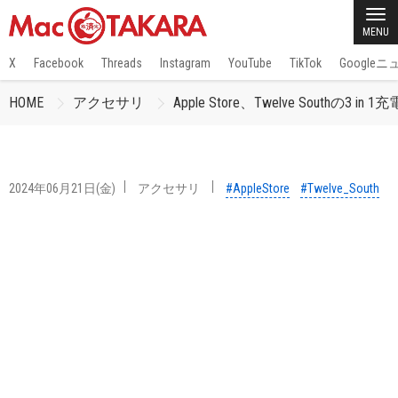
MENU
X
Facebook
Threads
Instagram
YouTube
TikTok
Google
HOME
アクセサリ
Apple Store、Twelve Southの3 in 1
2024年06月21日(金)
アクセサリ
#AppleStore
#Twelve_South