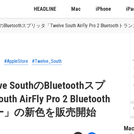
HEADLINE
Mac
iPhone
iPa
SouthのBluetoothスプリッタ「Twelve South AirFly Pro 2 B
#AppleStore
#Twelve_South
lve SouthのBluetoothスプ
 AirFly Pro 2 Bluetooth
ー」の新色を販売開始
Ma