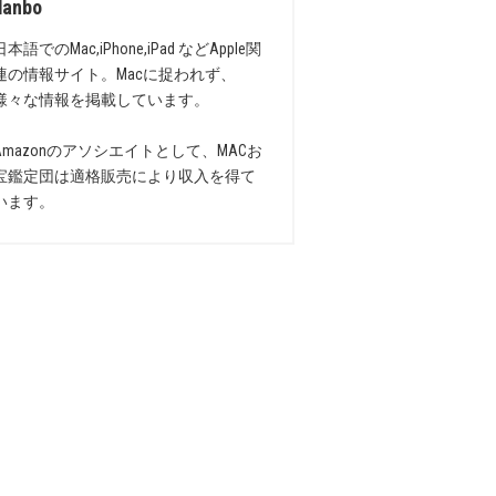
danbo
日本語でのMac,iPhone,iPad などApple関
連の情報サイト。Macに捉われず、
様々な情報を掲載しています。
Amazonのアソシエイトとして、MACお
宝鑑定団は適格販売により収入を得て
います。