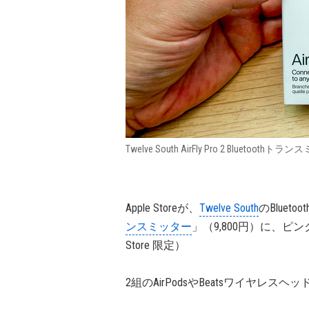
Twelve South AirFly Pro 2 Bluetoothト
Apple Storeが、
Twelve South
のBluet
ンスミッター
」（9,800円）に、ピ
Store 限定）
2組のAirPodsやBeatsワイヤレスヘッ