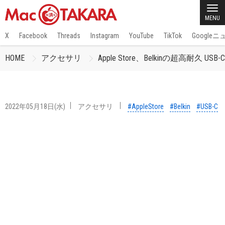
MENU
X
Facebook
Threads
Instagram
YouTube
TikTok
Google
HOME
アクセサリ
Apple Store、Belkinの超高耐久 USB
2022年05月18日(水)
アクセサリ
#AppleStore
#Belkin
#USB-C