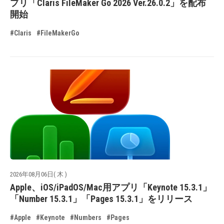
プリ「Claris FileMaker Go 2026 Ver.26.0.2」を配布
開始
#Claris
#FileMakerGo
2026年08月06日( 木 )
Apple、iOS/iPadOS/Mac用アプリ「Keynote 15.3.1」
「Number 15.3.1」「Pages 15.3.1」をリリース
#Apple
#Keynote
#Numbers
#Pages