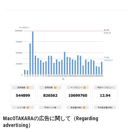
MacOTAKARAの広告に関して（Regarding
advertising）