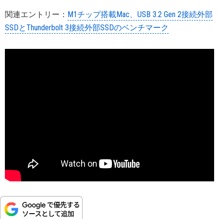
関連エントリー：
M1チップ搭載Mac、USB 3.2 Gen 2接続外部
SSDとThunderbolt 3接続外部SSDのベンチマーク