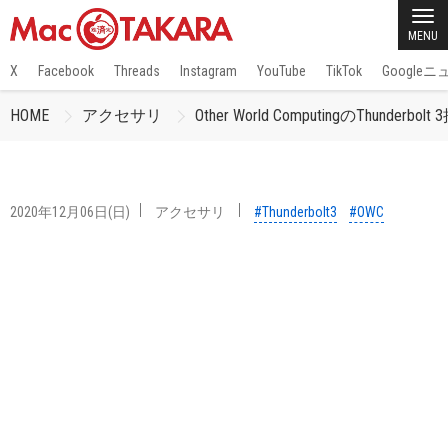
MENU
X
Facebook
Threads
Instagram
YouTube
TikTok
Google
HOME
アクセサリ
Other World ComputingのThunde
2020年12月06日(日)
アクセサリ
#Thunderbolt3
#OWC