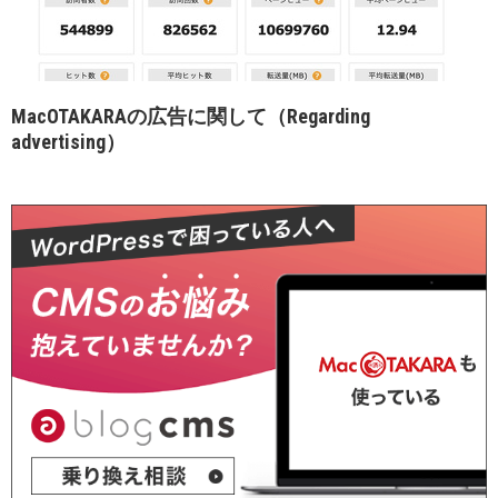
MacOTAKARAの広告に関して（Regarding
advertising）