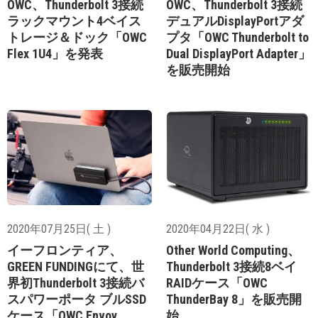
OWC、Thunderbolt 3接続
OWC、Thunderbolt 3接続
ラックマウント4ベイス
デュアルDisplayPortアダ
トレージ＆ドック「OWC
プタ「OWC Thunderbolt to
Flex 1U4」を発表
Dual DisplayPort Adapter」
を販売開始
2020年07月25日( 土 )
2020年04月22日( 水 )
イーフロンティア、
Other World Computing、
GREEN FUNDINGにて、世
Thunderbolt 3接続8ベイ
界初Thunderbolt 3接続バ
RAIDケース「OWC
スパワーポータ ブルSSD
ThunderBay 8」を販売開
ケース「OWC Envoy
始