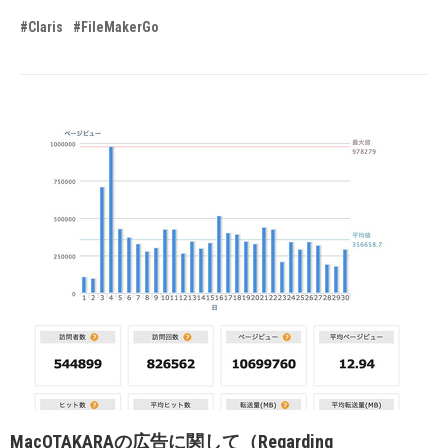
#Claris
#FileMakerGo
MacOTAKARAの広告に関して（Regarding