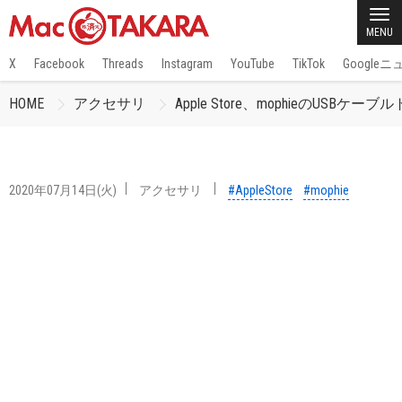
MENU
X
Facebook
Threads
Instagram
YouTube
TikTok
Google
HOME
アクセサリ
Apple Store、mophieのUSBケー
2020年07月14日(火)
アクセサリ
#AppleStore
#mophie