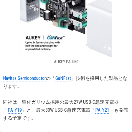
AUKEY PA-U50
Navitas Semiconductor
の「
GaNFast
」技術を採用した製品とな
ります。
同社は、窒化ガリウム採用の最大27W USB-C急速充電器
「
PA-Y19
」と、最大30W USB-C急速充電器「
PA-Y21
」も発売
する予定です。