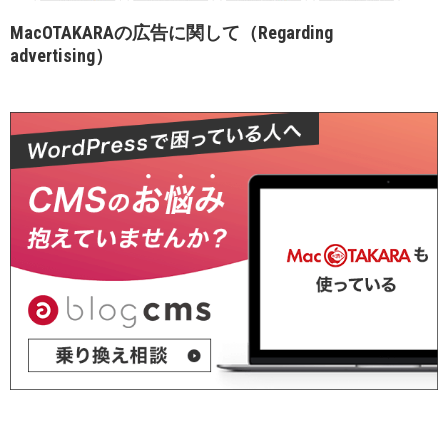
MacOTAKARAの広告に関して（Regarding
advertising）