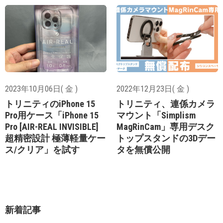
2023年10月06日( 金 )
2022年12月23日( 金 )
トリニティのiPhone 15
トリニティ、連係カメラ
Pro用ケース「iPhone 15
マウント「Simplism
Pro [AIR-REAL INVISIBLE]
MagRinCam」専用デスク
超精密設計 極薄軽量ケー
トップスタンドの3Dデー
ス/クリア」を試す
タを無償公開
新着記事