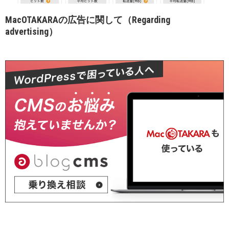
MacOTAKARAの広告に関して（Regarding
advertising）