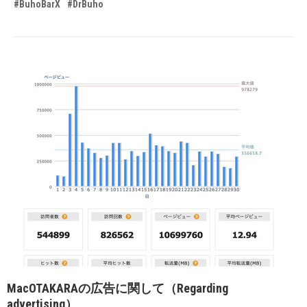
#BuhoBarX
#DrBuho
MacOTAKARAの広告に関して（Regarding
advertising）