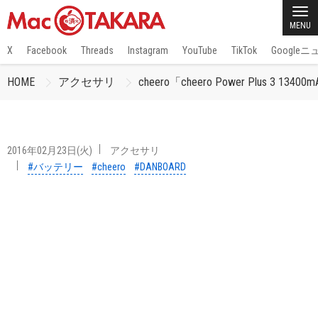
MENU
X
Facebook
Threads
Instagram
YouTube
TikTok
Google
HOME
アクセサリ
cheero「cheero Power Plus 3 134
2016年02月23日(火)
アクセサリ
#バッテリー
#cheero
#DANBOARD