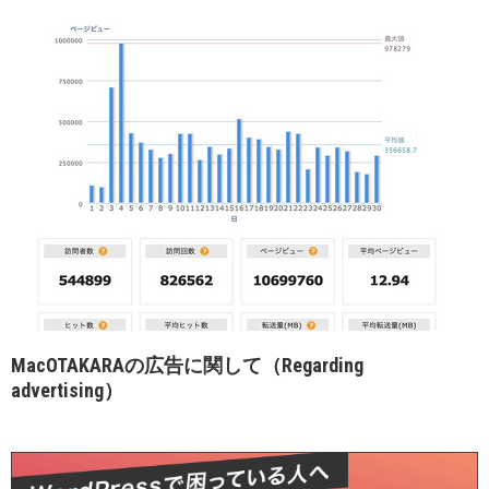
MacOTAKARAの広告に関して（Regarding
advertising）