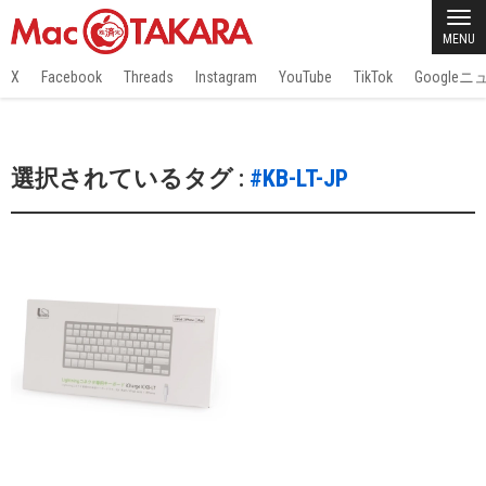
MENU
X
Facebook
Threads
Instagram
YouTube
TikTok
Google
選択されているタグ :
#KB-LT-JP