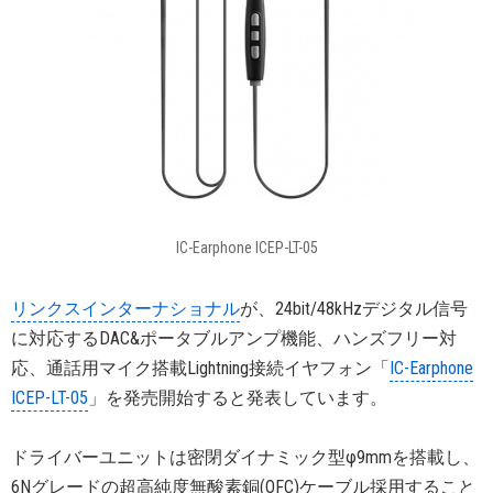
IC-Earphone ICEP-LT-05
リンクスインターナショナル
が、24bit/48kHzデジタル信号
に対応するDAC&ポータブルアンプ機能、ハンズフリー対
応、通話用マイク搭載Lightning接続イヤフォン「
IC-Earphone
ICEP-LT-05
」を発売開始すると発表しています。
ドライバーユニットは密閉ダイナミック型φ9mmを搭載し、
6Nグレードの超高純度無酸素銅(OFC)ケーブル採用すること