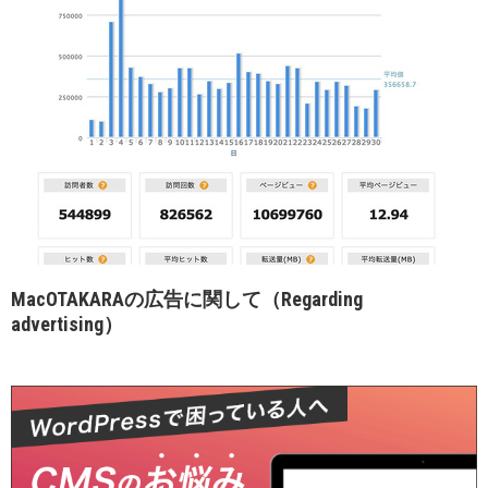
MacOTAKARAの広告に関して（Regarding
advertising）