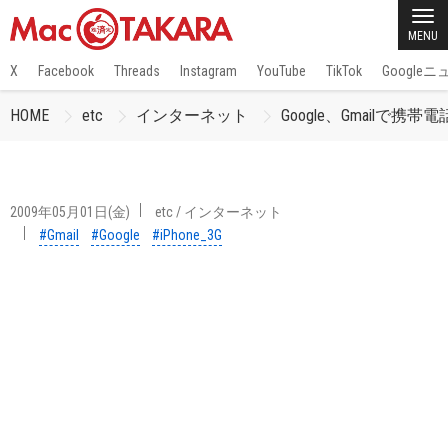
MENU
X
Facebook
Threads
Instagram
YouTube
TikTok
Google
HOME
etc
インターネット
Google、Gmail
2009年05月01日(金)
etc
/
インターネット
#Gmail
#Google
#iPhone_3G