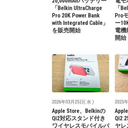
20,000mAhバッテリー
電モ
「Belkin UltraCharge
「Bel
Pro 20K Power Bank
Pr
with Integrated Cable」
ー10K
を販売開始
電機
開始
2026年03月25日( 水 )
2025年
Apple Store、Belkinの
Appl
Qi2対応スタンド付き
Qi2
ワイヤレスモバイルバ
ヤレス