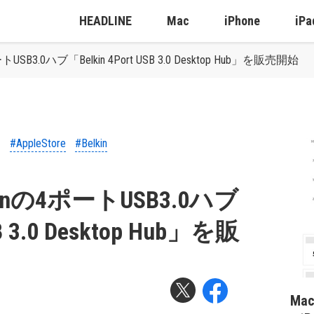
HEADLINE
Mac
iPhone
iPa
ポートUSB3.0ハブ「Belkin 4Port USB 3.0 Desktop Hub」を販売開始
#AppleStore
#Belkin
elkinの4ポートUSB3.0ハブ
SB 3.0 Desktop Hub」を販
Ma