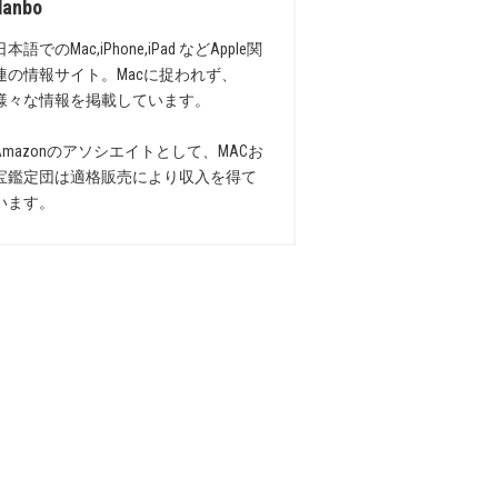
danbo
日本語でのMac,iPhone,iPad などApple関
連の情報サイト。Macに捉われず、
様々な情報を掲載しています。
Amazonのアソシエイトとして、MACお
宝鑑定団は適格販売により収入を得て
います。