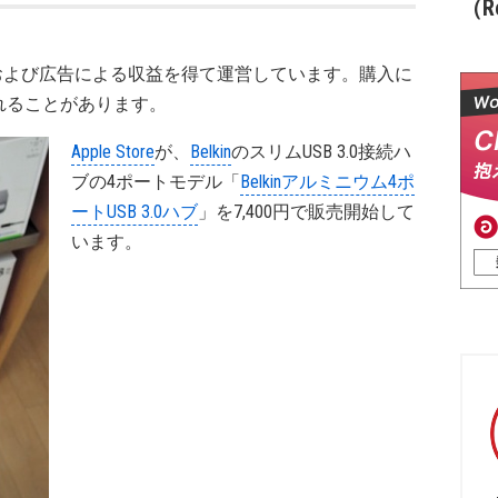
（Re
および広告による収益を得て運営しています。購入に
れることがあります。
Apple Store
が、
Belkin
のスリムUSB 3.0接続ハ
ブの4ポートモデル「
Belkinアルミニウム4ポ
ートUSB 3.0ハブ
」を7,400円で販売開始して
います。