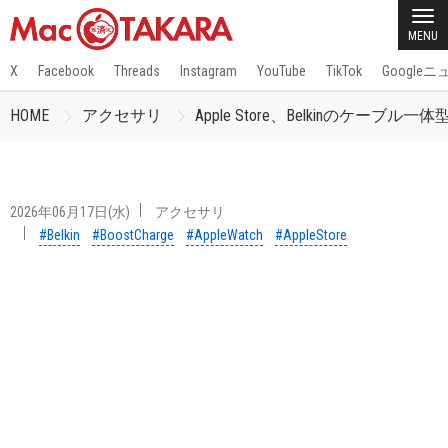
MENU
X
Facebook
Threads
Instagram
YouTube
TikTok
Google
HOME
アクセサリ
Apple Store、Belkinのケーブ
2026年06月17日(水)
アクセサリ
#Belkin
#BoostCharge
#AppleWatch
#AppleStore