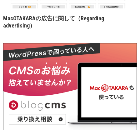
MacOTAKARAの広告に関して（Regarding
advertising）