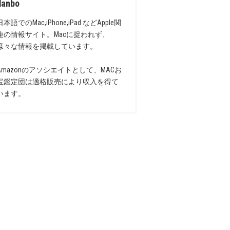
danbo
日本語でのMac,iPhone,iPad などApple関
連の情報サイト。Macに捉われず、
様々な情報を掲載しています。
Amazonのアソシエイトとして、MACお
宝鑑定団は適格販売により収入を得て
います。