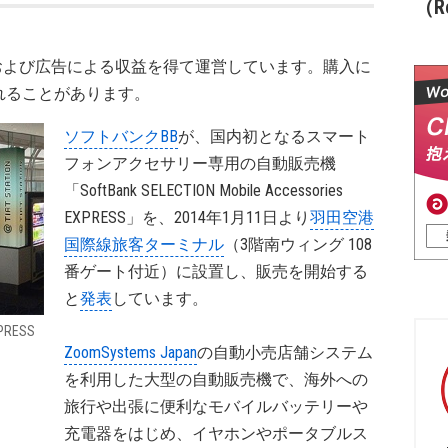
（Re
および広告による収益を得て運営しています。購入に
れることがあります。
ソフトバンクBB
が、国内初となるスマート
フォンアクセサリー専用の自動販売機
「SoftBank SELECTION Mobile Accessories
EXPRESS」を、2014年1月11日より
羽田空港
国際線旅客ターミナル
（3階南ウィング 108
番ゲート付近）に設置し、販売を開始する
と
発表
しています。
XPRESS
ZoomSystems Japan
の自動小売店舗システム
を利用した大型の自動販売機で、海外への
旅行や出張に便利なモバイルバッテリーや
充電器をはじめ、イヤホンやポータブルス