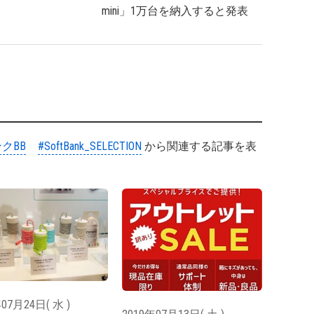
mini」1万台を納入すると発表
クBB
#SoftBank_SELECTION
から関連する記事を表
07月24日( 水 )