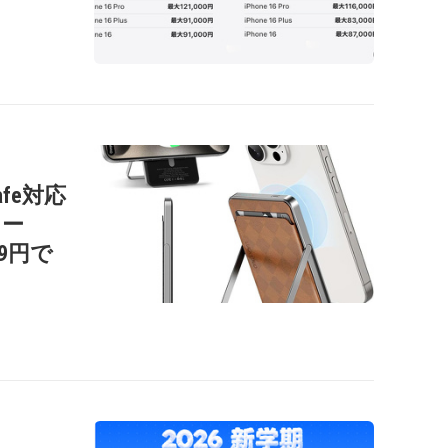
afe対応
リー
99円で