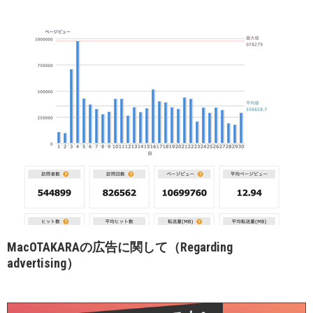
MacOTAKARAの広告に関して（Regarding
advertising）