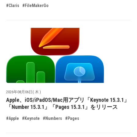
#Claris
#FileMakerGo
2026年08月06日( 木 )
Apple、iOS/iPadOS/Mac用アプリ「Keynote 15.3.1」
「Number 15.3.1」「Pages 15.3.1」をリリース
#Apple
#Keynote
#Numbers
#Pages