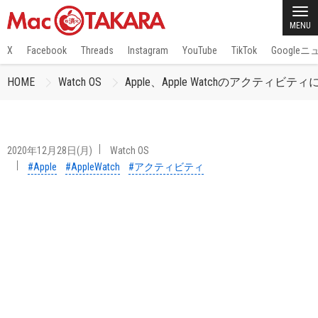
MENU
X
Facebook
Threads
Instagram
YouTube
TikTok
Google
HOME
Watch OS
Apple、Apple Watchのアクティ
2020年12月28日(月)
Watch OS
#Apple
#AppleWatch
#アクティビティ