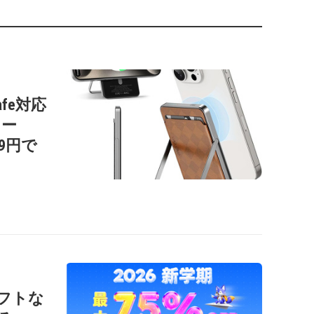
afe対応
リー
99円で
ソフトな