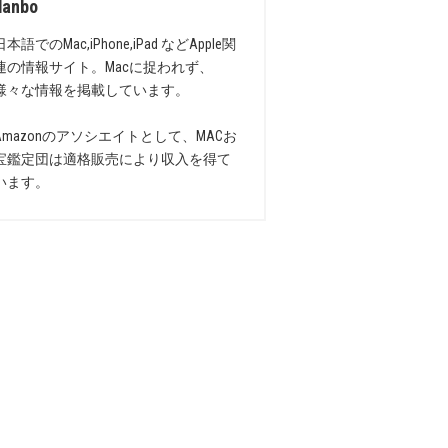
danbo
日本語でのMac,iPhone,iPad などApple関
連の情報サイト。Macに捉われず、
様々な情報を掲載しています。
Amazonのアソシエイトとして、MACお
宝鑑定団は適格販売により収入を得て
います。