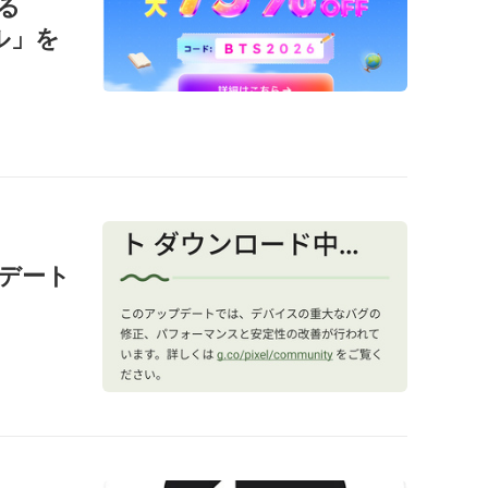
る
ール」を
ップデート