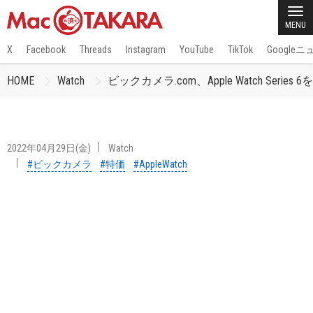
MENU
X
Facebook
Threads
Instagram
YouTube
TikTok
Google
HOME
Watch
ビックカメラ.com、Apple Watch Se
2022年04月29日(金)
Watch
#ビックカメラ
#特価
#AppleWatch