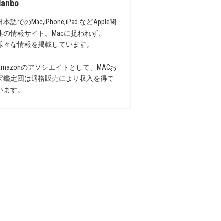
danbo
日本語でのMac,iPhone,iPad などApple関
連の情報サイト。Macに捉われず、
様々な情報を掲載しています。
Amazonのアソシエイトとして、MACお
宝鑑定団は適格販売により収入を得て
います。