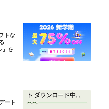
ソフトな
る
ール」を
ップデート