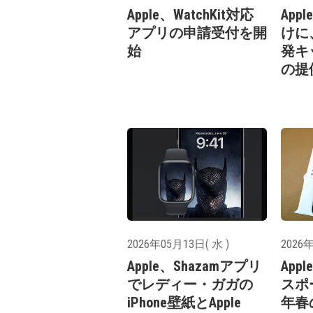
Apple、WatchKit対応
Ap
アプリの申請受付を開
けに、
始
発キッ
の提
2026年05月13日( 水 )
2026年
Apple、Shazamアプリ
Appl
でレディー・ガガの
スポ
iPhone壁紙とApple
年春