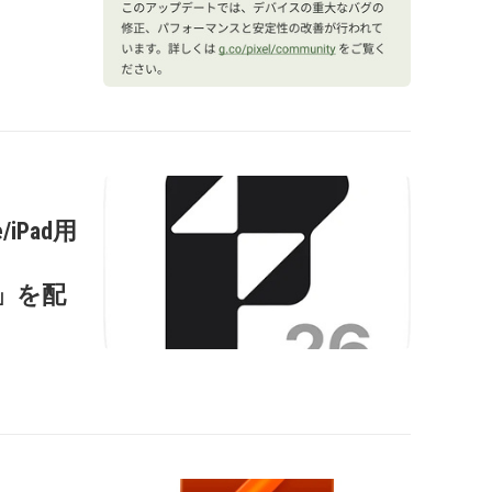
/iPad用
s
0.2」を配