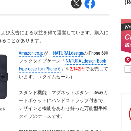
（Re
および広告による収益を得て運営しています。購入に
れることがあります。
Amazon.co.jp
が、
NATURALdesign
のiPhone 6用
ブックタイプケース「
NATURALdesign Book
type case for iPhone 6
」を
2,142円
で販売して
います。（タイムセール）
スタンド機能、マグネットボタン、3wayカ
ードポケットにハンドストラップ付きで、
デザインと機能をあわせ持った万能型手帳
e 6
タイプのケースです。