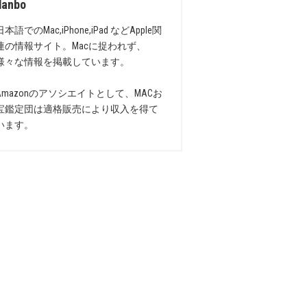
danbo
日本語でのMac,iPhone,iPad などApple関
連の情報サイト。Macに捉われず、
様々な情報を掲載しています。
Amazonのアソシエイトとして、MACお
宝鑑定団は適格販売により収入を得て
います。