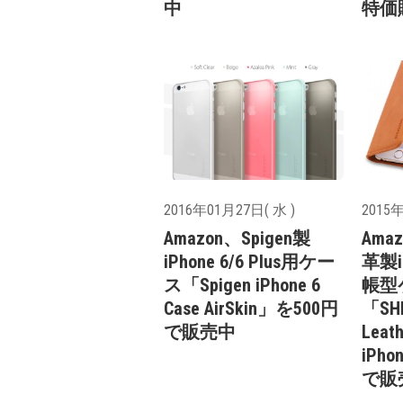
中
特価
2016年01月27日( 水 )
2015年
Amazon、Spigen製
Ama
iPhone 6/6 Plus用ケー
革製i
ス「Spigen iPhone 6
帳型
Case AirSkin」を500円
「SHI
で販売中
Leath
iPho
で販