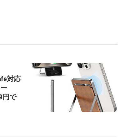
afe対応
リー
99円で