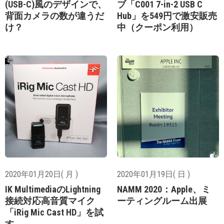
(USB-C)風のデザインで、
ブ「C001 7-in-2 USB C
背面カメラの数が違うだ
Hub」を549円で激安販売
け？
中（クーポン利用）
2020年01月20日( 月 )
2020年01月19日( 日 )
IK MultimediaのLightning
NAMM 2020：Apple、ミ
接続対応高音質マイク
ーティングルーム出展
「iRig Mic Cast HD」を試
す