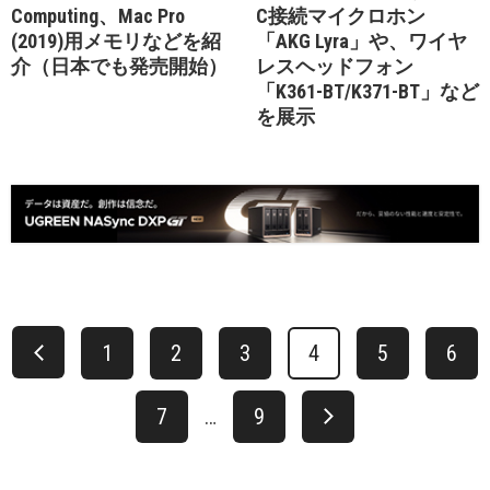
Computing、Mac Pro
C接続マイクロホン
(2019)用メモリなどを紹
「AKG Lyra」や、ワイヤ
介（日本でも発売開始）
レスヘッドフォン
「K361-BT/K371-BT」など
を展示
1
2
3
4
5
6
7
…
9