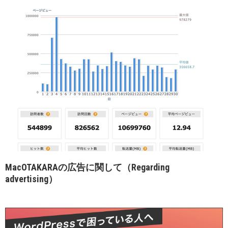
MacOTAKARAの広告に関して（Regarding
advertising）