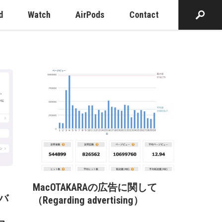
d
Watch
AirPods
Contact
MacOTAKARAの広告に関して
のバ
（Regarding advertising）