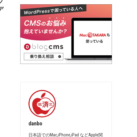
ソフ
デ
danbo
日本語でのMac,iPhone,iPad などApple関