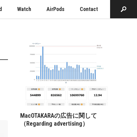
d
Watch
AirPods
Contact
MacOTAKARAの広告に関して
（Regarding advertising）