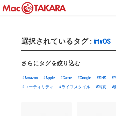
選択されているタグ :
#tvOS
さらにタグを絞り込む
#Amazon
#Apple
#Game
#Google
#SNS
#Y
#ユーティリティ
#ライフスタイル
#写真
#