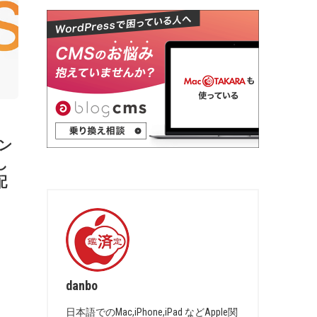
マン
し
配
danbo
日本語でのMac,iPhone,iPad などApple関