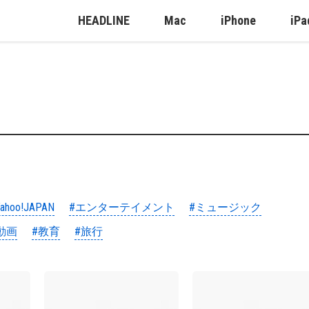
HEADLINE
Mac
iPhone
iPa
ahoo!JAPAN
#エンターテイメント
#ミュージック
動画
#教育
#旅行