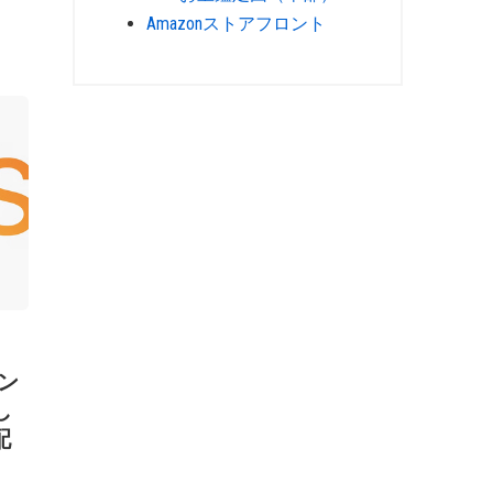
Amazonストアフロント
マン
し
配