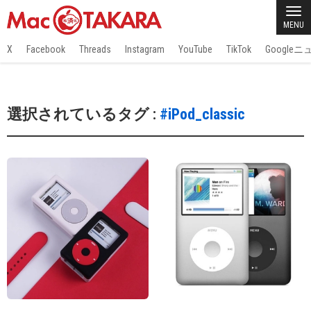
MENU
X
Facebook
Threads
Instagram
YouTube
TikTok
Google
選択されているタグ :
#iPod_classic