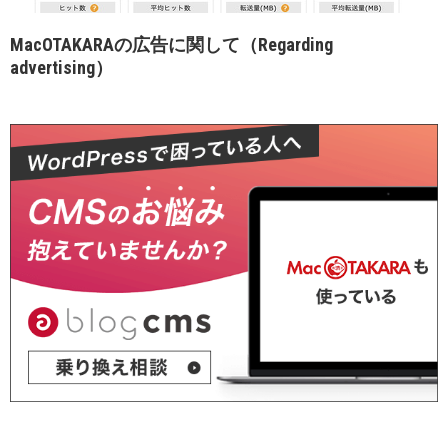
MacOTAKARAの広告に関して（Regarding
advertising）