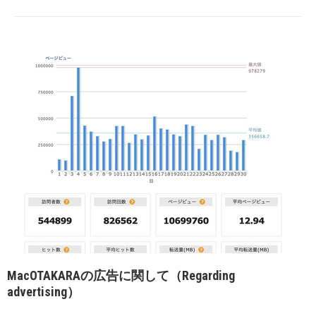
MacOTAKARAの広告に関して（Regarding
advertising）