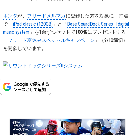
ホンダ
が、
フリードメルマガ
に登録した方を対象に、抽選
で「
iPod classic (120GB)
」と「
Bose SoundDock Series II digital
music system
」を1台ずつセットで
100名
にプレゼントする
「
フリード夏休みスペシャルキャンペーン
」（9/10締切）
を開催しています。