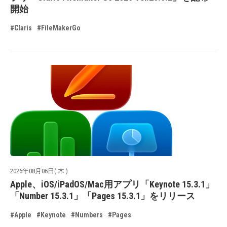
開始
#Claris
#FileMakerGo
2026年08月06日( 木 )
Apple、iOS/iPadOS/Mac用アプリ「Keynote 15.3.1」
「Number 15.3.1」「Pages 15.3.1」をリリース
#Apple
#Keynote
#Numbers
#Pages