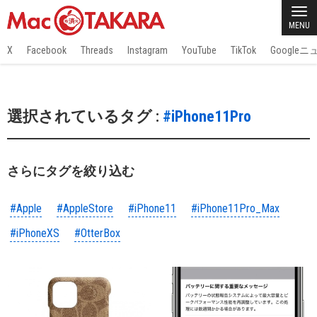
MENU
X
Facebook
Threads
Instagram
YouTube
TikTok
Google
選択されているタグ :
#iPhone11Pro
さらにタグを絞り込む
#Apple
#AppleStore
#iPhone11
#iPhone11Pro_Max
#iPhoneXS
#OtterBox