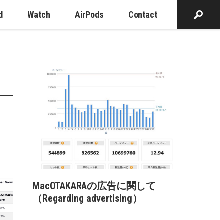
d
Watch
AirPods
Contact
MacOTAKARAの広告に関して
（Regarding advertising）