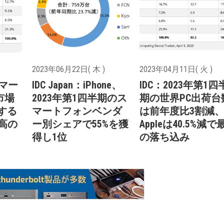
2023年06月22日( 木 )
2023年04月11日( 火 )
スマー
IDC Japan：iPhone、
IDC：2023年第1四
市場
2023年第1四半期のス
期の世界PC出荷台
少する
マートフォンベンダ
は前年度比3割減
最高の
ー別シェアで55%を獲
Appleは40.5%減で
得し1位
の落ち込み