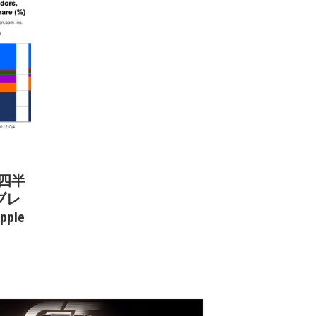
１四半
ブレ
ple