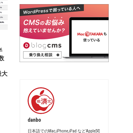
半
数
、
最大
danbo
日本語でのMac,iPhone,iPad などApple関