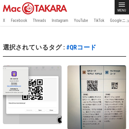
MENU
X
Facebook
Threads
Instagram
YouTube
TikTok
Google
選択されているタグ :
#QRコード