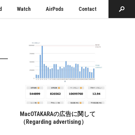
d
Watch
AirPods
Contact
MacOTAKARAの広告に関して
（Regarding advertising）