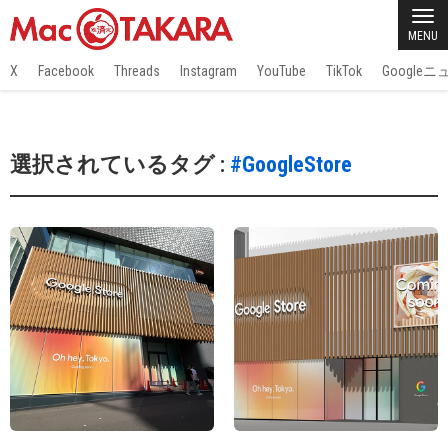
MENU
X
Facebook
Threads
Instagram
YouTube
TikTok
Google
選択されているタグ :
#GoogleStore