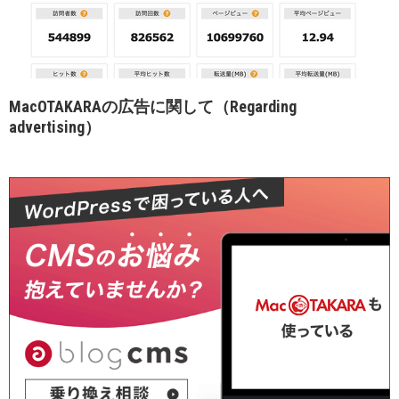
MacOTAKARAの広告に関して（Regarding
advertising）