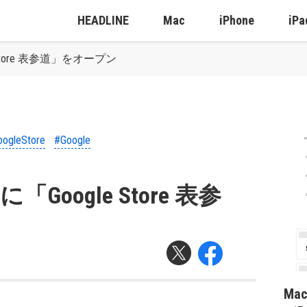
HEADLINE
Mac
iPhone
iPa
e Store 表参道」をオープン
ogleStore
#Google
に「Google Store 表参
Ma