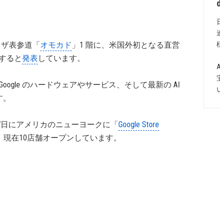
プラザ表参道「
オモカド
」1 階に、米国外初となる直営
すると
発表
しています。
て、Google のハードウェアやサービス、そして最新の AI
す。
年6月17日にアメリカのニューヨークに「
Google Store
現在10店舗オープンしています。