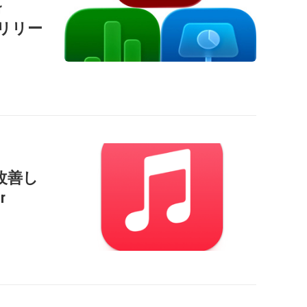
r
」をリリー
改善し
r