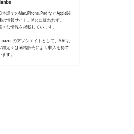
danbo
日本語でのMac,iPhone,iPad などApple関
連の情報サイト。Macに捉われず、
様々な情報を掲載しています。
Amazonのアソシエイトとして、MACお
宝鑑定団は適格販売により収入を得て
います。