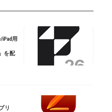
/iPad用
s
0.2」を配
用アプリ