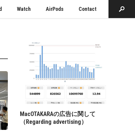
d
Watch
AirPods
Contact
MacOTAKARAの広告に関して
（Regarding advertising）