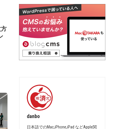
 枚方
ン
danbo
日本語でのMac,iPhone,iPad などApple関