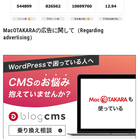
MacOTAKARAの広告に関して（Regarding
advertising）