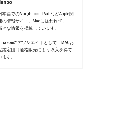
danbo
日本語でのMac,iPhone,iPad などApple関
連の情報サイト。Macに捉われず、
様々な情報を掲載しています。
Amazonのアソシエイトとして、MACお
宝鑑定団は適格販売により収入を得て
います。