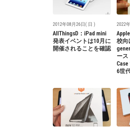
2012年08月26日( 日 )
2022年
AllThingsD：iPad mini
Appl
発表イベントは10月に
校向けi
開催されることを確認
gen
ース「
Case
6世