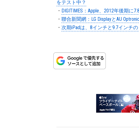
をテスト中？
・
DIGITIMES：Apple、2012年後期に
・
聯合新聞網：LG DisplayとAU Op
・
次期iPadは、8インチと9.7インチ