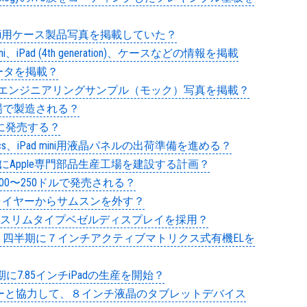
Pad mini用ケース製品写真を掲載していた？
mini、iPad (4th generation)、ケースなどの情報を掲載
面データを掲載？
iniと思われるエンジニアリングサンプル（モック）写真を掲載？
ジル工場で製造される？
を10月に発売する？
ronics、iPad mini用液晶パネルの出荷準備を進める？
中国にApple専門部品生産工場を建設する計画？
は200〜250ドルで発売される？
のサプライヤーからサムスンを外す？
ンチiPadにスリムタイプベゼルディスプレイを採用？
、2012年第３四半期に７インチアクティブマトリクス式有機ELを
３四半期に7.85インチiPadの生産を開始？
イヤーと協力して、８インチ液晶のタブレットデバイス