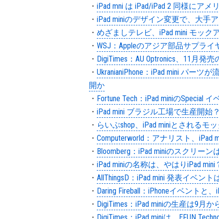
・
iPad mni は iPad/iPad 2 同様
・
iPad miniのデザイン変更で、
・
めざましテレビ、iPad mini 
・
WSJ：Appleのアジア部品サプライヤ
・
DigiTimes：AU Optronics、11
・
UkranianiPhone：iPad min
開か
・
Fortune Tech：iPad miniのSp
・
iPad mini ブラジル工場で生産開始
・
らいぶshop、iPad miniとされる
・
Computerworld：アナリスト、iP
・
Bloomberg：iPad miniのスクリーンは
・
iPad miniの名称は、やはりiPad mini
・
AllThingsD：iPad mini 発
・
Daring Fireball：iPhoneイベ
・
DigiTimes：iPad miniの生
・
DigiTimes：iPad miniは、EF