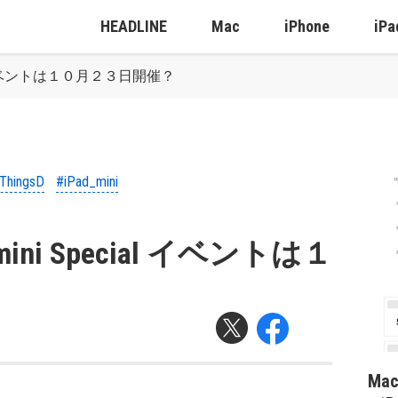
HEADLINE
Mac
iPhone
iPa
pecial イベントは１０月２３日開催？
lThingsD
#iPad_mini
d mini Special イベントは１
？
Ma