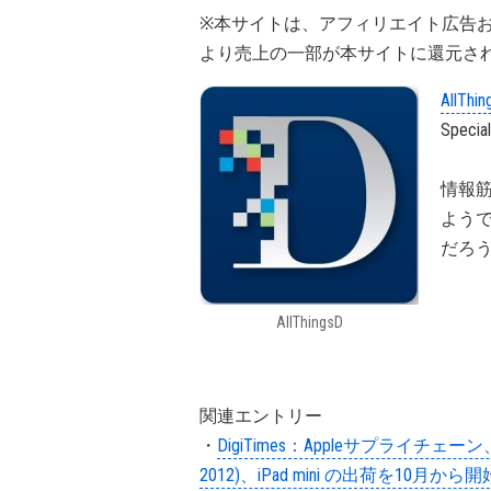
※本サイトは、アフィリエイト広告
より売上の一部が本サイトに還元さ
AllThi
Spe
情報
ようで
だろ
AllThingsD
関連エントリー
・
DigiTimes：Appleサプライチェーン、MacBoo
2012)、iPad mini の出荷を10月から