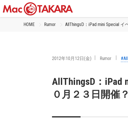
HOME
Rumor
AllThingsD：iPad mini S
2012年10月12日(金)
Rumor
#Al
AllThingsD：iPa
０月２３日開催