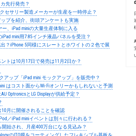
にアメリカ先行発売？
大手アクセサリー製造メーカーが生産を一時停止？
モックアップを紹介、街頭アンケートも実施
ー、iPad miniの大量生産体制に入る
月発売のiPad mini用7.85インチ液晶パネルを受注？
i パーツが流出？iPhone 5同様にスレートとホワイトの２色で展
ecial イベントは10月17日で発売は11月2日か？
？
モックアップ「iPad mini モックアップ」を販売中？
ad mini はコスト面からWi-Fiオンリーかもしれないと予測
AU OptronicsとLG Displayが供給予定？
？
表イベントは10月に開催されることを確認
ントと、iPod／iPad miniイベントは別々に行われる？
産は9月から開始され、月産400万台になる見込み？
UN TechnologyのITO膜をコーティングしたフレキシブル基板を