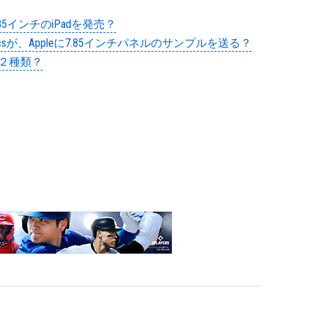
7.85インチのiPadを発売？
tronicsが、Appleに7.85インチパネルのサンプルを送る？
の２種類？