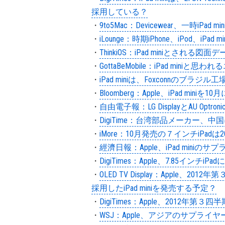
採用している？
・
9to5Mac：Devicewear、一時i
・
iLounge：時期iPhone、iPod、iPad 
・
ThinkiOS：iPad miniとされる図
・
GottaBeMobile：iPad m
・
iPad miniは、Foxconnのブラ
・
Bloomberg：Apple、iPad mini
・
自由電子報：LG DisplayとAU Opt
・
DigiTime：台湾部品メーカー、
・
iMore：10月発売の７インチiPad
・
經濟日報：Apple、iPad mini
・
DigiTimes：Apple、7.85イ
・
OLED TV Display：Apple
採用したiPad miniを発売する予定？
・
DigiTimes：Apple、2012年第
・
WSJ：Apple、アジアのサプラ