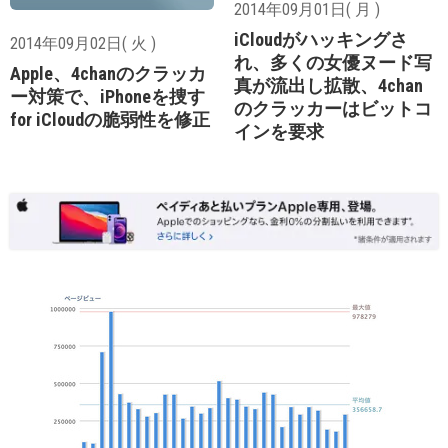
2014年09月01日( 月 )
iCloudがハッキングさ
2014年09月02日( 火 )
れ、多くの女優ヌード写
Apple、4chanのクラッカ
真が流出し拡散、4chan
ー対策で、iPhoneを捜す
のクラッカーはビットコ
for iCloudの脆弱性を修正
インを要求