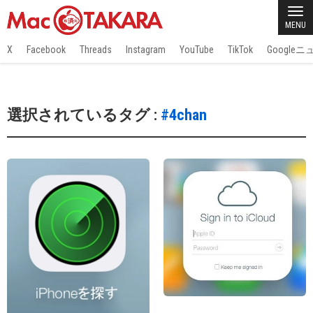
MENU
X
Facebook
Threads
Instagram
YouTube
TikTok
Google
選択されているタグ :
#4chan