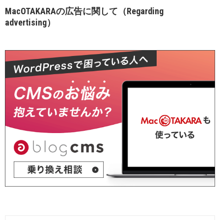
MacOTAKARAの広告に関して（Regarding
advertising）