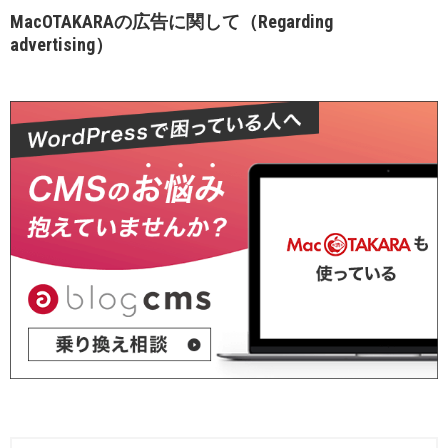
MacOTAKARAの広告に関して（Regarding
advertising）